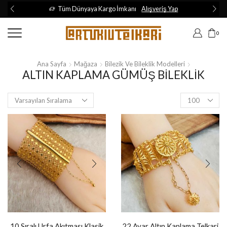
Tüm Dünyaya Kargo İmkanı
Alışveriş Yap
0
Ana Sayfa
Mağaza
Bilezik Ve Bileklik Modelleri
ALTIN KAPLAMA GÜMÜŞ BILEKLIK
10 Sıralı Urfa Akıtması Klasik
22 Ayar Altın Kaplama Telkari