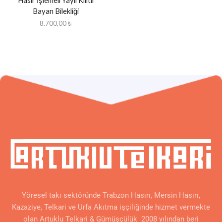
Hasır İşlemeli Yaylı Kilitli
Bayan Bilekliği
8.700,00
₺
Yöresel takı sektöründe Trabzon Hasırı, Mersin Hasırı,
Kazaziye, Telkari ve Urfa Akıtma işçiliğinde hizmet vermekte
olan Artuklu Telkari & Gümüşçülük 2008 yılından beri