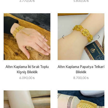
3.770,00
₺
5.800,00
₺
Altın Kaplama İki Sıralı Toplu
Altın Kaplama Papatya Telkari
Kişniş Bileklik
Bileklik
6.090,00
₺
8.700,00
₺