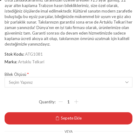
Usta zanaatkarlarımız tarafından özenle üretilen 925 ayar gümüş, 22
ayar altın kaplama Trabzon hasırı bilekliklerimiz, size özel olarak,
istediğiniz ölçülerde imal edilmektedir. Kültürel sanatın modern zarafetle
buluştuğu bu eşsiz parçalar, bileğinizde mükemmel bir uyum ve göz alıcı
bir parlaklık sunar. Takılarınızın garantisi sona erse de Artuklu Telkari her
zaman yanınızda! Dünya’nın en iyi takı firması olarak, ürünlerimize olan
güvenimiz tam. Garanti sonrası da devam eden hizmetimizde sadece
kaplama ücreti alıcıya ait olup, takılarınızın ömrünü uzatmak için kaliteli
desteğimizle yanınızdayız.
Stok Kodu:
ATG1081
Marka:
Artuklu Telkari
Bilek Ölçüsü
*
Sepete Ekle
VEYA