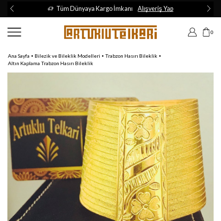
Tüm Dünyaya Kargo İmkanı
Alışveriş Yap
0
•
•
•
Ana Sayfa
Bilezik ve Bileklik Modelleri
Trabzon Hasırı Bileklik
Altın Kaplama Trabzon Hasırı Bileklik